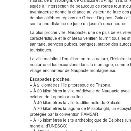
Patras, de Missolonghi, de Galaxidi et d’Amphissa, la 
située à l’intersection de beaucoup de routes touristiq
avantageuse donne la chance au visiteur de faire des 
de plus célèbres régions de Grèce : Delphes, Galaxidi
sont à une distance de juste un jusqu’à deux heures.
La plus proche ville, Naupacte, une de plus belles vill
caractéristique et le château vénitien fournit tous les s
sanitaire, services publics, banques, station des auto
touristiques.
La ville maintient l’équilibre entre la nature, l’histoire,
nocturne et les excursions dans la montagne, comme N
village enchanteur de Naupacte montagneuse.
Escapades proches:
– À 2 kilomètres l’île pittoresque de Trizonia
– À 20 kilomètres la ville médiévale de Naupacte avec 
célèbre de Lepanto a eu lieu
– À 40 kilomètres la ville traditionnelle de Galaxidi,
– À 70 kilomètres la lagune de Missolonghi, un écosys
protégée par la convention RAMSAR
– À 75 kilomètres le site archéologique de Delphes (
mondial d’UNESCO)