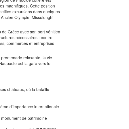
région de Phocide côtière est
ues magnifiques. Cette position
petites excursions dans quelques
, Ancien Olympie, Missolonghi
es de Grèce avec son port vénitien
tructures nécessaires : centre
cars, commerces et entreprises
 la promenade relaxante, la vie
aupacte est la gare vers le
ses châteaux, où la bataille
tème d’importance internationale
un monument de patrimoine