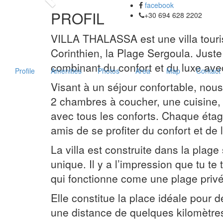
Previous
facebook
PROFIL
+30 694 628 2202
VILLA THALASSA est une villa touris
Corinthien, la Plage Sergoula. Jus
combinant du confort et du luxe avec
Profile
Amenities
Photos
Area
Map
Contact
Visant à un séjour confortable, no
2 chambres à coucher, une cuisine, 
avec tous les conforts. Chaque étag
amis de se profiter du confort et de 
La villa est construite dans la plage 
unique. Il y a l’impression que tu te
qui fonctionne come une plage priv
Elle constitue la place idéale pour
une distance de quelques kilomètres d