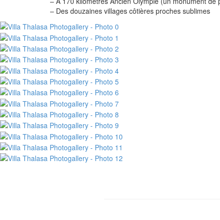
– À 170 kilomètres Ancien Olympie (un monument de
– Des douzaines villages côtières proches sublimes