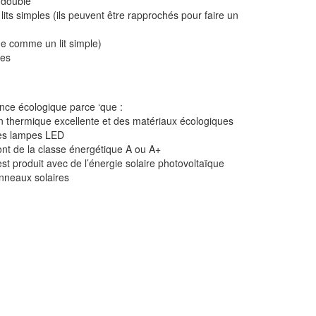
 double
ts simples (ils peuvent être rapprochés pour faire un
ne comme un lit simple)
nes
ce écologique parce ‘que :
ion thermique excellente et des matériaux écologiques
 des lampes LED
ont de la classe énergétique A ou A+
t produit avec de l’énergie solaire photovoltaïque
anneaux solaires