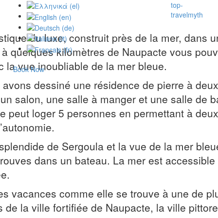
top-
travelmyth
Villa
tique du luxe, construit près de la mer, dans u
Thala
te à quelques kilomètres de Naupacte vous pouv
by
 la vue inoubliable de la mer bleue.
Book Now
the
us avons dessiné une résidence de pierre à d
un salon, une salle à manger et une salle de 
sea
e peut loger 5 personnes en permettant à deux
l’autonomie.
splendide de Sergoula et la vue de la mer bleue p
 trouves dans un bateau. La mer est accessible 
ée.
 des vacances comme elle se trouve à une de plu
e la ville fortifiée de Naupacte, la ville pittor